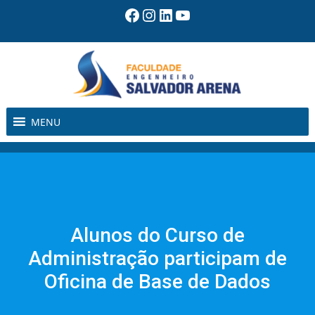
Pular
Facebook
Instagram
LinkedIn
Youtube
para
o
conteúdo
MENU
Alunos do Curso de
Administração participam de
Oficina de Base de Dados