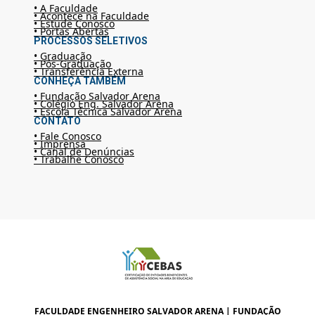
• A Faculdade
• Acontece na Faculdade
• Estude Conosco
• Portas Abertas
PROCESSOS SELETIVOS
• Graduação
• Pós-Graduação
• Transferência Externa
CONHEÇA TAMBÉM
• Fundação Salvador Arena
• Colégio Eng. Salvador Arena
• Escola Técnica Salvador Arena
CONTATO
• Fale Conosco
• Imprensa
• Canal de Denúncias
• Trabalhe Conosco
FACULDADE ENGENHEIRO SALVADOR ARENA | FUNDAÇÃO