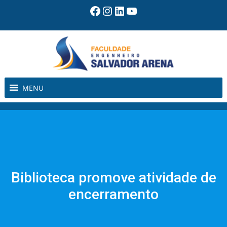
Pular
Facebook
Instagram
LinkedIn
Youtube
para
o
conteúdo
MENU
Biblioteca promove atividade de
encerramento