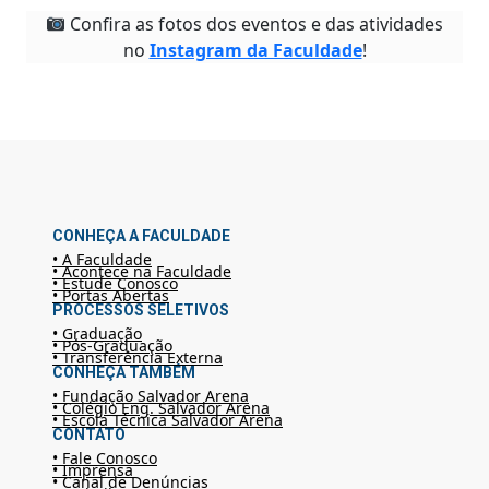
Confira as fotos dos eventos e das atividades
no
Instagram da Faculdade
!
CONHEÇA A FACULDADE
• A Faculdade
• Acontece na Faculdade
• Estude Conosco
• Portas Abertas
PROCESSOS SELETIVOS
• Graduação
• Pós-Graduação
• Transferência Externa
CONHEÇA TAMBÉM
• Fundação Salvador Arena
• Colégio Eng. Salvador Arena
• Escola Técnica Salvador Arena
CONTATO
• Fale Conosco
• Imprensa
• Canal de Denúncias