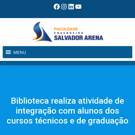
Pular
Facebook
Instagram
LinkedIn
Youtube
para
o
conteúdo
MENU
Biblioteca realiza atividade de
integração com alunos dos
cursos técnicos e de graduação