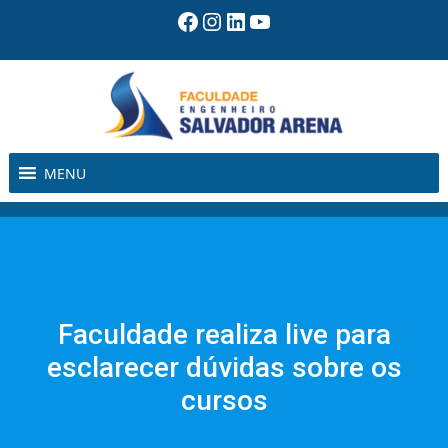
Pular
Facebook
Instagram
LinkedIn
Youtube
para
o
conteúdo
MENU
Faculdade realiza live para
esclarecer dúvidas sobre os
cursos