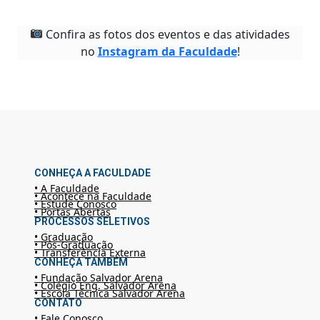
Confira as fotos dos eventos e das atividades
no
Instagram da Faculdade
!
CONHEÇA A FACULDADE
• A Faculdade
• Acontece na Faculdade
• Estude Conosco
• Portas Abertas
PROCESSOS SELETIVOS
• Graduação
• Pós-Graduação
• Transferência Externa
CONHEÇA TAMBÉM
• Fundação Salvador Arena
• Colégio Eng. Salvador Arena
• Escola Técnica Salvador Arena
CONTATO
• Fale Conosco