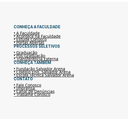
CONHEÇA A FACULDADE
• A Faculdade
• Acontece na Faculdade
• Estude Conosco
• Portas Abertas
PROCESSOS SELETIVOS
• Graduação
• Pós-Graduação
• Transferência Externa
CONHEÇA TAMBÉM
• Fundação Salvador Arena
• Colégio Eng. Salvador Arena
• Escola Técnica Salvador Arena
CONTATO
• Fale Conosco
• Imprensa
• Canal de Denúncias
• Trabalhe Conosco