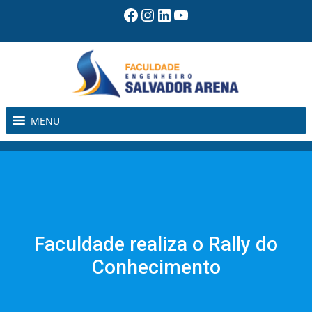
Pular
Facebook
Instagram
LinkedIn
Youtube
para
o
conteúdo
MENU
Faculdade realiza o Rally do
Conhecimento