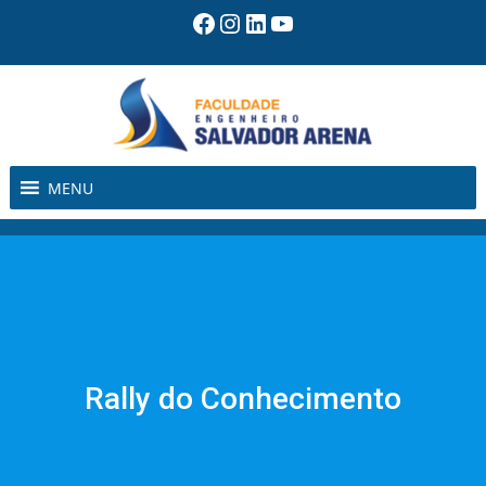
Pular
Facebook
Instagram
LinkedIn
Youtube
para
o
conteúdo
MENU
Rally do Conhecimento