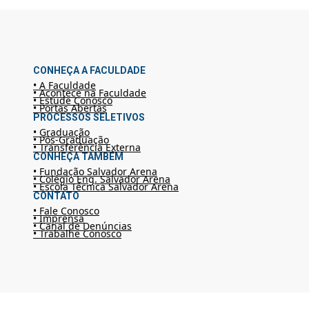
CONHEÇA A FACULDADE
• A Faculdade
• Acontece na Faculdade
• Estude Conosco
• Portas Abertas
PROCESSOS SELETIVOS
• Graduação
• Pós-Graduação
• Transferência Externa
CONHEÇA TAMBÉM
• Fundação Salvador Arena
• Colégio Eng. Salvador Arena
• Escola Técnica Salvador Arena
CONTATO
• Fale Conosco
• Imprensa
• Canal de Denúncias
• Trabalhe Conosco