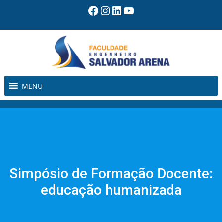
Pular
Facebook
Instagram
LinkedIn
Youtube
para
o
conteúdo
MENU
Simpósio de Formação Docente:
educação humanizada