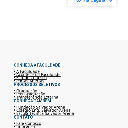
Próxima página
→
CONHEÇA A FACULDADE
• A Faculdade
• Acontece na Faculdade
• Estude Conosco
• Portas Abertas
PROCESSOS SELETIVOS
• Graduação
• Pós-Graduação
• Transferência Externa
CONHEÇA TAMBÉM
• Fundação Salvador Arena
• Colégio Eng. Salvador Arena
• Escola Técnica Salvador Arena
CONTATO
• Fale Conosco
• Imprensa