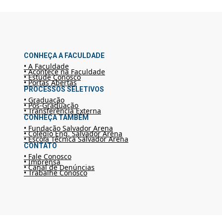
CONHEÇA A FACULDADE
• A Faculdade
• Acontece na Faculdade
• Estude Conosco
• Portas Abertas
PROCESSOS SELETIVOS
• Graduação
• Pós-Graduação
• Transferência Externa
CONHEÇA TAMBÉM
• Fundação Salvador Arena
• Colégio Eng. Salvador Arena
• Escola Técnica Salvador Arena
CONTATO
• Fale Conosco
• Imprensa
• Canal de Denúncias
• Trabalhe Conosco