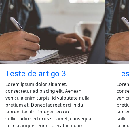
Teste de artigo 3
Tes
Lorem ipsum dolor sit amet,
Lorem
consectetur adipiscing elit. Aenean
conse
vehicula enim turpis, id vulputate nulla
vehic
pretium at. Donec laoreet orci in dui
preti
laoreet iaculis. Integer leo orci,
laoree
sollicitudin sed eros sit amet, consequat
solli
lacinia augue. Donec a erat id quam
lacin