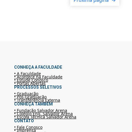
Próxima página
→
CONHEÇA A FACULDADE
• A Faculdade
• Acontece na Faculdade
• Estude Conosco
• Portas Abertas
PROCESSOS SELETIVOS
• Graduação
• Pós-Graduação
• Transferência Externa
CONHEÇA TAMBÉM
• Fundação Salvador Arena
• Colégio Eng. Salvador Arena
• Escola Técnica Salvador Arena
CONTATO
• Fale Conosco
• Imprensa