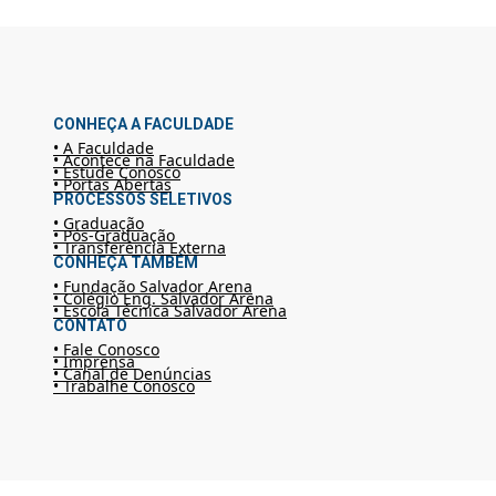
CONHEÇA A FACULDADE
• A Faculdade
• Acontece na Faculdade
• Estude Conosco
• Portas Abertas
PROCESSOS SELETIVOS
• Graduação
• Pós-Graduação
• Transferência Externa
CONHEÇA TAMBÉM
• Fundação Salvador Arena
• Colégio Eng. Salvador Arena
• Escola Técnica Salvador Arena
CONTATO
• Fale Conosco
• Imprensa
• Canal de Denúncias
• Trabalhe Conosco