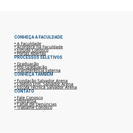
CONHEÇA A FACULDADE
• A Faculdade
• Acontece na Faculdade
• Estude Conosco
• Portas Abertas
PROCESSOS SELETIVOS
• Graduação
• Pós-Graduação
• Transferência Externa
CONHEÇA TAMBÉM
• Fundação Salvador Arena
• Colégio Eng. Salvador Arena
• Escola Técnica Salvador Arena
CONTATO
• Fale Conosco
• Imprensa
• Canal de Denúncias
• Trabalhe Conosco