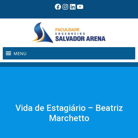
Pular
Facebook
Instagram
LinkedIn
Youtube
para
o
conteúdo
MENU
Vida de Estagiário – Beatriz
Marchetto