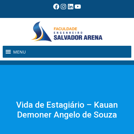
Pular
Facebook
Instagram
LinkedIn
Youtube
para
o
conteúdo
MENU
Vida de Estagiário – Kauan
Demoner Angelo de Souza