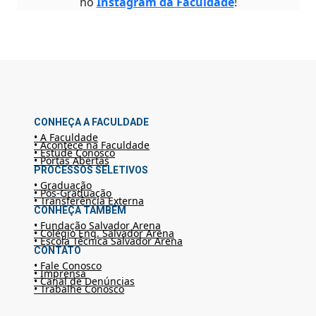
no
Instagram da Faculdade
!
CONHEÇA A FACULDADE
• A Faculdade
• Acontece na Faculdade
• Estude Conosco
• Portas Abertas
PROCESSOS SELETIVOS
• Graduação
• Pós-Graduação
• Transferência Externa
CONHEÇA TAMBÉM
• Fundação Salvador Arena
• Colégio Eng. Salvador Arena
• Escola Técnica Salvador Arena
CONTATO
• Fale Conosco
• Imprensa
• Canal de Denúncias
• Trabalhe Conosco