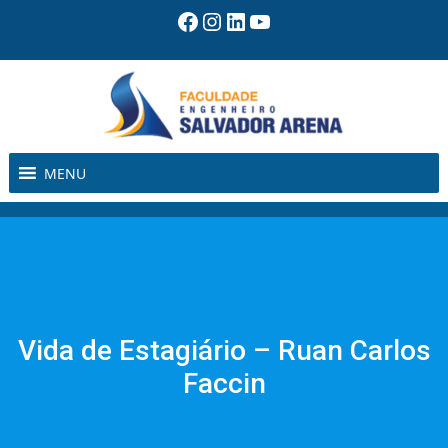
Pular
Facebook
Instagram
LinkedIn
Youtube
para
o
conteúdo
MENU
Vida de Estagiário – Ruan Carlos
Faccin